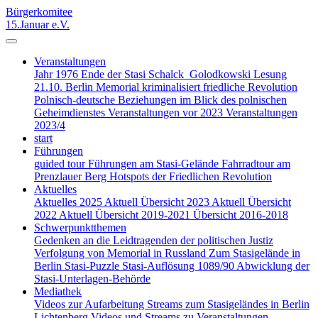
Bürgerkomitee
15.Januar e.V.
Veranstaltungen
Jahr 1976
Ende der Stasi
Schalck_Golodkowski
Lesung
21.10. Berlin
Memorial kriminalisiert
friedliche Revolution
Polnisch-deutsche Beziehungen im Blick des polnischen
Geheimdienstes
Veranstaltungen vor 2023
Veranstaltungen
2023/4
start
Führungen
guided tour
Führungen am Stasi-Gelände
Fahrradtour am
Prenzlauer Berg
Hotspots der Friedlichen Revolution
Aktuelles
Aktuelles 2025
Aktuell Übersicht 2023
Aktuell Übersicht
2022
Aktuell Übersicht 2019-2021
Übersicht 2016-2018
Schwerpunktthemen
Gedenken an die Leidtragenden der politischen Justiz
Verfolgung von Memorial in Russland
Zum Stasigelände in
Berlin
Stasi-Puzzle
Stasi-Auflösung 1089/90
Abwicklung der
Stasi-Unterlagen-Behörde
Mediathek
Videos zur Aufarbeitung
Streams zum Stasigeländes in Berlin
Lichtenberg
Videos und Streams zu Veranstaltungen